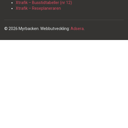
Xtrafik – Busstidtabeller (nr 12)
Xtrafik – Reseplaneraren
© 2026 Myrbacken. Webbutveckling:
Adsera
.