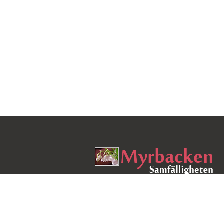
"Vi skapar vårt hem och därefter skapar h
oss"
- Winston Churchill