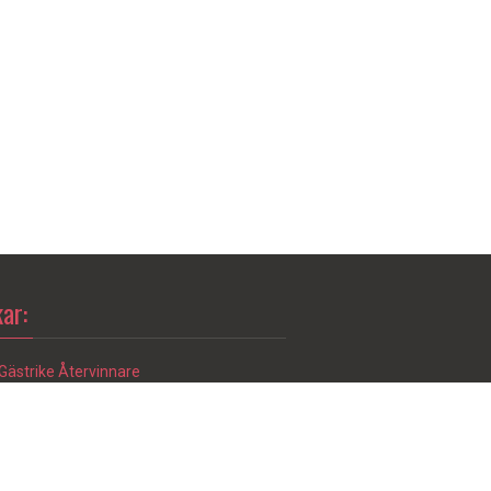
ar:
Gästrike Återvinnare
Gävle Kommun
Hitta till Myrbacken
Riksbyggen
SJ – Tågtider
Xtrafik – Busstidtabeller (nr 12)