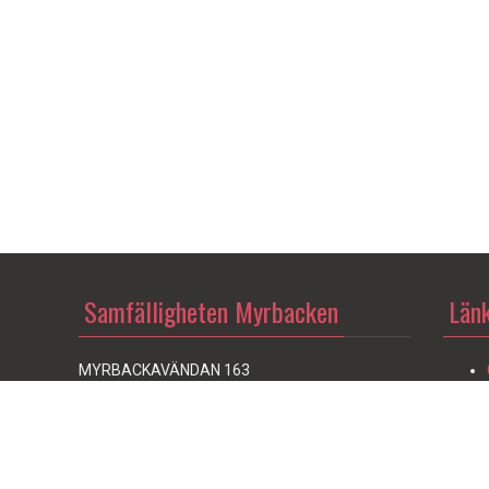
Samfälligheten Myrbacken
Länk
MYRBACKAVÄNDAN 163
804 27 Gävle
emmet
E-post:
info@myrbacken.se