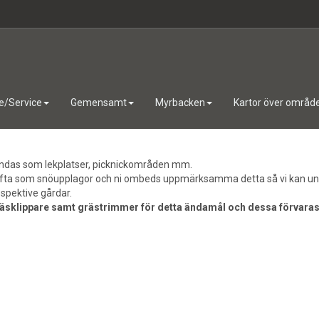
e/Service
Gemensamt
Myrbacken
Kartor över områd
ndas som lekplatser, picknickområden mm.
fta som snöupplagor och ni ombeds uppmärksamma detta så vi kan und
espektive gårdar.
äsklippare samt grästrimmer för detta ändamål och dessa förvaras 