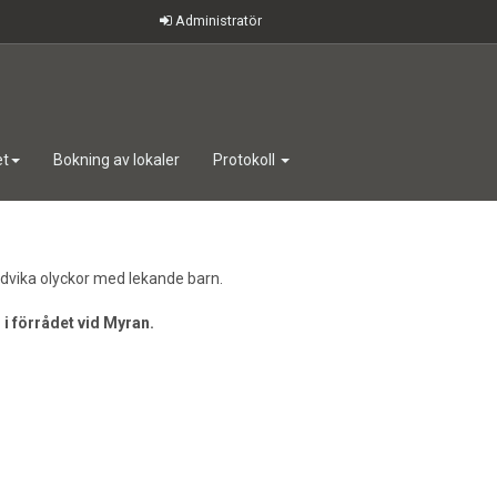
Administratör
et
Bokning av lokaler
Protokoll
vika olyckor med lekande barn.
i förrådet vid Myran.