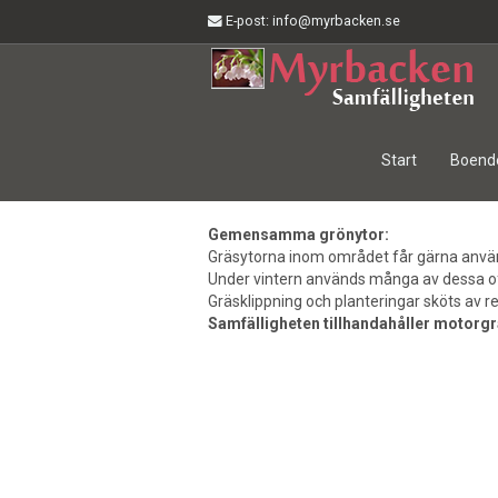
E-post
: info@myrbacken.se
Start
Boend
Gemensamma grönytor:
Gräsytorna inom området får gärna anvä
Under vintern används många av dessa o
Gräsklippning och planteringar sköts av r
Samfälligheten tillhandahåller motorgr