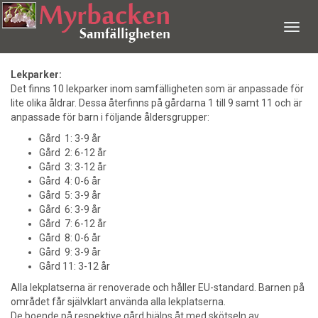
Meny
Lekparker:
Det finns 10 lekparker inom samfälligheten som är anpassade för
lite olika åldrar. Dessa återfinns på gårdarna 1 till 9 samt 11 och är
anpassade för barn i följande åldersgrupper:
Gård 1: 3-9 år
Gård 2: 6-12 år
Gård 3: 3-12 år
Gård 4: 0-6 år
Gård 5: 3-9 år
Gård 6: 3-9 år
Gård 7: 6-12 år
Gård 8: 0-6 år
Gård 9: 3-9 år
Gård 11: 3-12 år
Alla lekplatserna är renoverade och håller EU-standard. Barnen på
området får självklart använda alla lekplatserna.
De boende på respektive gård hjälps åt med skötseln av