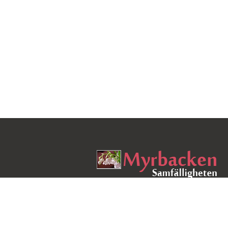
"Vi skapar vårt hem och därefter skapar h
oss"
- Winston Churchill