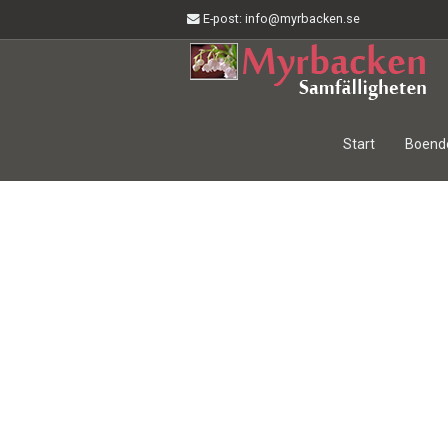
E-post
: info@myrbacken.se
Start
Boend