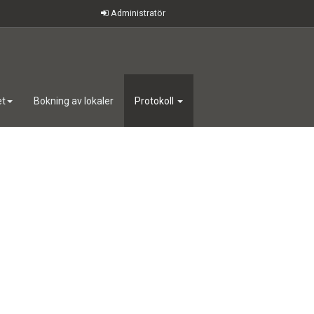
Administratör
et
Bokning av lokaler
Protokoll