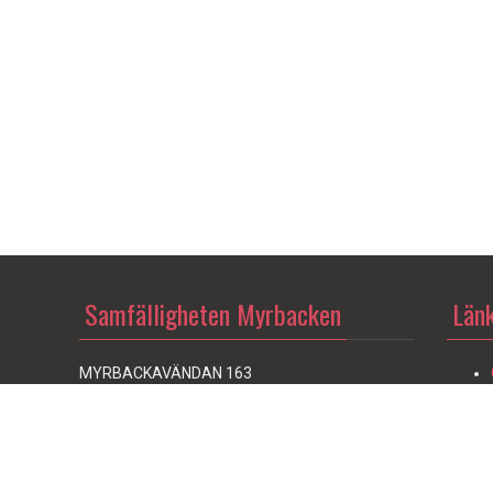
Samfälligheten Myrbacken
Länk
MYRBACKAVÄNDAN 163
804 27 Gävle
emmet
E-post:
info@myrbacken.se