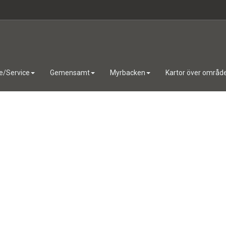
e/Service
Gemensamt
Myrbacken
Kartor över områd