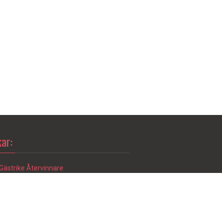
ar:
Gästrike Återvinnare
Gävle Kommun
Hitta till Myrbacken
Riksbyggen
SJ – Tågtider
Xtrafik – Busstidtabeller (nr 12)